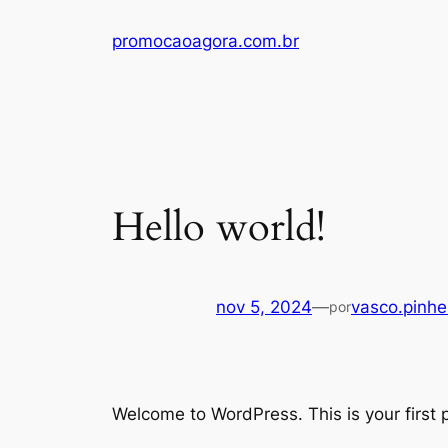
Pular
promocaoagora.com.br
para
o
conteúdo
Hello world!
nov 5, 2024
—
vasco.pinh
por
Welcome to WordPress. This is your first po