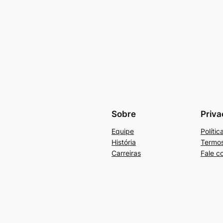
Sobre
Priva
Equipe
Políti
História
Termos
Carreiras
Fale c